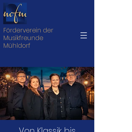
Förderverein der
Musikfreunde
Mühldorf
Von Klassik bis