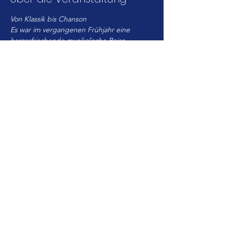
Von Klassik bis Chanson
Es war im vergangenen Frühjahr eine 
herzerfrischende musikalische Reise
durch Ungarn, Irland und Nord- und 
Südamerika, auf die die vier Mühldorfer
Musiker ihre Zuhörer bei ihrem Programm 
„Von Klassik bis Tango“
mitnahmen. Dabei begeisterte das 
Quartett sowohl durch seine kunstvoll
arrangierten Fassungen berühmter 
Melodien als auch mit seinen 
multiinstrumentalen
Mehr anzeigen
©2023 von mfm